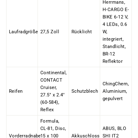
Herrmans,
H-CARGO E-
BIKE 6-12 V,
4 LEDs, 0.6
Laufradgröße
27,5 Zoll
Rücklicht
W,
integriert,
Standlicht,
BR-12
Reflektor
Continental,
CONTACT
ChingChern,
Cruiser,
Reifen
Schutzblech
Aluminium,
27.5'' x 2.4''
gepulvert
(60-584),
Reflex
Formula,
CL-81, Disc,
ABUS, BLO
Vorderradnabe
15 x 100
Akkuschloss
SHI IT2