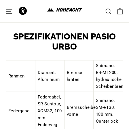
zum
Inhalt
E
SEITENNAVIGATION
SUCH
SPEZIFIKATIONEN PASIO
URBO
Shimano,
Diamant,
Bremse
BR-MT200,
Rahmen
Aluminium
hinten
hydraulische
Scheibenbrems
Federgabel,
Shimano,
SR Suntour,
Bremsscheibe
SM-RT30,
Federgabel
XCM32, 100
vorne
180 mm,
mm
Centerlock
Federweg