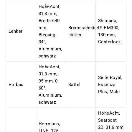
HoheAcht
,
31,8 mm,
Breite 640
Shimano,
mm,
Bremsscheibe
RT-EM300,
Lenker
Biegung
hinten
180 mm,
34°,
Centerlock
Aluminium,
schwarz
HoheAcht,
31,8 mm,
Selle Royal,
95 mm, 0-
Vorbau
Sattel
Essenza
60°,
Plus, Male
Aluminium,
schwarz
HoheAcht,
Seatpost
Herrmans,
2D, 31,6 mm
LINE, 125