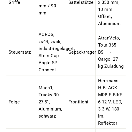
Griffe
Sattelstütze
x 350 mm,
mm / 90
10 mm
mm
Offset,
Aluminium
ACROS,
AtranVelo,
zs44, zs56,
Tour 365
industriegelagert,
Steuersatz
Gepäckträger
BS H-
Stem Cap
Cargo, 27
Angle SP-
kg Zuladung
Connect
Herrmans,
Mach1,
H-BLACK
Trucky 30,
MR8 E-BIKE
Felge
27,5'',
Frontlicht
6-12 V, LED,
Aluminium,
3.3 W, 180
schwarz
lm,
Reflektor