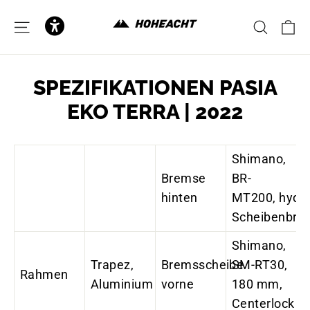
zum
Inhalt
E
SEITENNAVIGATION
SUCH
SPEZIFIKATIONEN PASIA
EKO TERRA | 2022
Shimano,
Bremse
BR-
hinten
MT200, hydra
Scheibenbre
Shimano,
Trapez,
Bremsscheibe
SM-RT30,
Rahmen
Aluminium
vorne
180 mm,
Centerlock