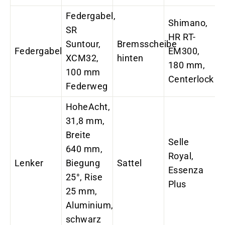
Federgabel,
Shimano,
SR
HR RT-
Suntour,
Bremsscheibe
Federgabel
EM300,
XCM32,
hinten
180 mm,
100 mm
Centerlock
Federweg
HoheAcht,
31,8 mm,
Breite
Selle
640 mm,
Royal,
Lenker
Biegung
Sattel
Essenza
25°, Rise
Plus
25 mm,
Aluminium,
schwarz