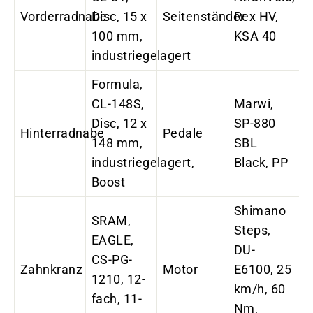
Vorderradnabe
Disc, 15 x
Seitenständer
Rex HV,
100 mm,
KSA 40
industriegelagert
Formula,
CL-148S,
Marwi,
Disc, 12 x
SP-880
Hinterradnabe
Pedale
148 mm,
SBL
industriegelagert,
Black, PP
Boost
Shimano
SRAM,
Steps,
EAGLE,
DU-
CS-PG-
Zahnkranz
Motor
E6100, 25
1210, 12-
km/h, 60
fach, 11-
Nm,