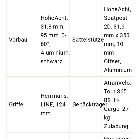
HoheAcht,
HoheAcht,
Seatpost
31,8 mm,
2D, 31,6
95 mm, 0-
mm x 350
Vorbau
Sattelstütze
60°,
mm, 10
Aluminium,
mm
schwarz
Offset,
Aluminium
AtranVelo,
Tour 365
Herrmans,
BS H-
Griffe
LINE, 124
Gepäckträger
Cargo, 27
mm
kg
Zuladung
Herrmans,