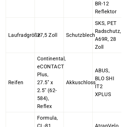
BR-12
Reflektor
SKS, PET
Radschutz,
Laufradgröße
27,5 Zoll
Schutzblech
A69R, 28
Zoll
Continental,
eCONTACT
ABUS,
Plus,
BLO SHI
Reifen
27.5'' x
Akkuschloss
IT2
2.5'' (62-
XPLUS
584),
Reflex
Formula,
CL-81,
AtranVelo,