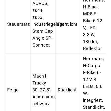
ACROS,
H-Black
zs44,
MR8 E-
zs56,
Bike 6-12
Steuersatz
industriegelagert,
Frontlicht
V, LED,
Stem Cap
3.3 W,
Angle SP-
180 lm,
Connect
Reflektor
Herrmans,
H-Cargo
E-Bike 6-
Mach1,
12 V, 4
Trucky
LEDs, 0.6
Felge
30, 27.5'',
Rücklicht
W,
Aluminium,
integriert,
schwarz
Standlicht,