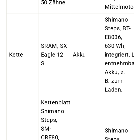
50 Zähne
Mittelmotor
Shimano
Steps, BT-
E8036,
SRAM, SX
630 Wh,
Kette
Eagle 12
Akku
integriert. Le
S
entnehmbare
Akku, z.
B. zum
Laden.
Kettenblatt
Shimano
Steps,
SM-
Shimano
CRE80,
Steps,