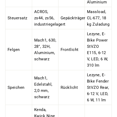
Aluminium
ACROS,
Massload,
Steuersatz
zs44, zs56,
Gepäckträger
CL-677, 18
industriegelagert
kg Zuladung
Lezyne, E-
Mach1, 630,
Bike Power
28'', 32H,
StVZO
Felgen
Frontlicht
Aluminium,
E115, 6-12
schwarz
V, LED, 6 W,
310 lm
Lezyne, E-
Mach1,
Bike Fender
Edelstahl,
Speichen
Rücklicht
StVZO Rear,
2,0 mm,
6-12 V, LED,
schwarz
6 W, 11 lm
Kenda,
Kwick Nine