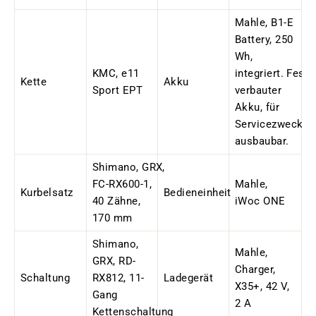
Mahle, B1-E
Battery, 250
Wh,
KMC, e11
integriert.
F
est
Kette
Akku
Sport EPT
verbauter
Akku, für
Servicezwecke
ausbaubar.
Shimano, GRX,
FC-RX600-1,
Mahle,
Kurbelsatz
Bedieneinheit
40 Zähne,
iWoc ONE
170 mm
Shimano,
Mahle,
GRX, RD-
Charger,
Schaltung
RX812, 11-
Ladegerät
X35+, 42 V,
Gang
2 A
Kettenschaltung