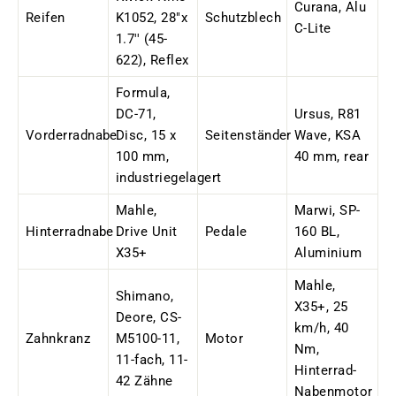
Curana, Alu
Reifen
K1052, 28"x
Schutzblech
C-Lite
1.7'' (45-
622), Reflex
Formula,
DC-71,
Ursus, R81
Vorderradnabe
Disc, 15 x
Seitenständer
Wave, KSA
100 mm,
40 mm, rear
industriegelagert
Mahle,
Marwi, SP-
Hinterradnabe
Drive Unit
Pedale
160 BL,
X35+
Aluminium
Mahle,
Shimano,
X35+, 25
Deore, CS-
km/h, 40
Zahnkranz
M5100-11,
Motor
Nm,
11-fach, 11-
Hinterrad-
42 Zähne
Nabenmotor