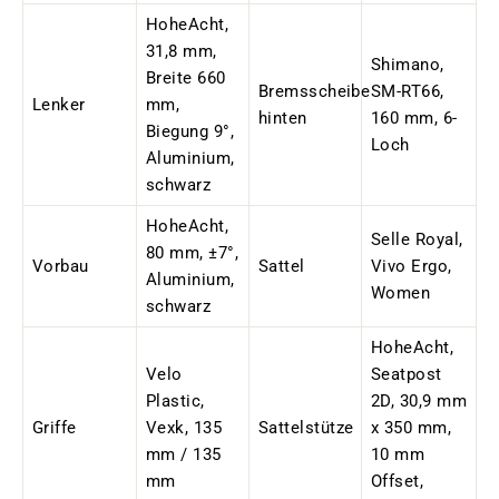
HoheAcht,
31,8 mm,
Shimano,
Breite 660
Bremsscheibe
SM-RT66,
Lenker
mm,
hinten
160 mm, 6-
Biegung 9°,
Loch
Aluminium,
schwarz
HoheAcht,
Selle Royal,
80 mm, ±7°,
Vorbau
Sattel
Vivo Ergo,
Aluminium,
Women
schwarz
HoheAcht,
Velo
Seatpost
Plastic,
2D, 30,9 mm
Griffe
Vexk, 135
Sattelstütze
x 350 mm,
mm / 135
10 mm
mm
Offset,