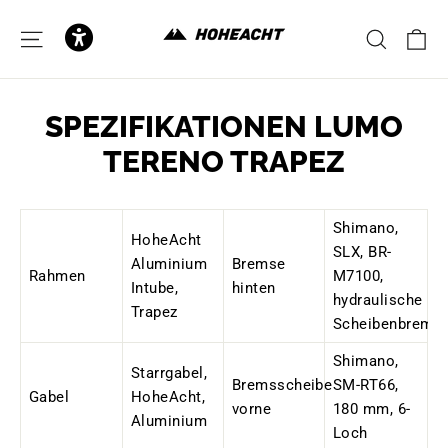
zum
Inhalt
E
SEITENNAVIGATION
SUCH
SPEZIFIKATIONEN LUMO
TERENO TRAPEZ
Shimano,
HoheAcht
SLX, BR-
Aluminium
Bremse
Rahmen
M7100,
Intube,
hinten
hydraulische
Trapez
Scheibenbrems
Shimano,
Starrgabel,
Bremsscheibe
SM-RT66,
Gabel
HoheAcht,
vorne
180 mm, 6-
Aluminium
Loch