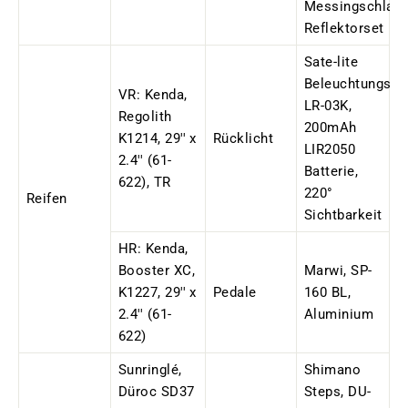
Messingschlage
Reflektorset
Sate-lite
Beleuchtungsse
VR: Kenda,
LR-03K,
Regolith
200mAh
K1214, 29'' x
Rücklicht
LIR2050
2.4'' (61-
Batterie,
622), TR
220°
Reifen
Sichtbarkeit
HR: Kenda,
Booster XC,
Marwi, SP-
K1227, 29'' x
Pedale
160 BL,
2.4'' (61-
Aluminium
622)
Sunringlé,
Shimano
Düroc SD37
Steps, DU-