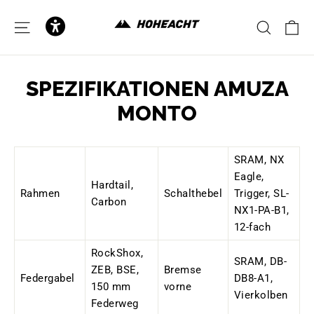
zum
Inhalt
E
SEITENNAVIGATION
SUCH
SPEZIFIKATIONEN AMUZA
MONTO
SRAM, NX
Eagle,
Hardtail,
Rahmen
Schalthebel
Trigger, SL-
Carbon
NX1-PA-B1,
12-fach
RockShox,
SRAM, DB-
ZEB, BSE,
Bremse
Federgabel
DB8-A1,
150 mm
vorne
Vierkolben
Federweg