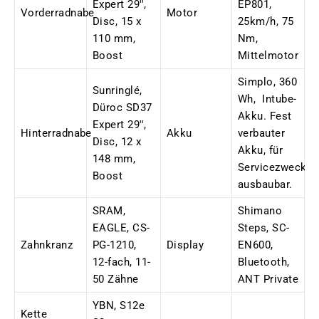
Expert 29'',
EP801,
Vorderradnabe
Motor
Disc, 15 x
25km/h, 75
110 mm,
Nm,
Boost
Mittelmotor
Simplo, 360
Sunringlé,
Wh, Intube-
Düroc SD37
Akku.
F
est
Expert 29'',
Hinterradnabe
Akku
verbauter
Disc, 12 x
Akku, für
148 mm,
Servicezwecke
Boost
ausbaubar.
SRAM,
Shimano
EAGLE, CS-
Steps, SC-
Zahnkranz
PG-1210,
Display
EN600,
12-fach, 11-
Bluetooth,
50 Zähne
ANT Private
YBN, S12e
Kette