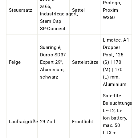
Prologo,
zs66,
Steuersatz
Sattel
Proxim
industriegelagert,
W350
Stem Cap
SP-Connect
Limotec, A1
Sunringlé,
Dropper
Düroc SD37
Post, 125
Felge
Expert 29'',
Sattelstütze
(S) | 170
Aluminium,
(M) | 170
schwarz
(L) mm,
Aluminium
Sate-lite
Beleuchtungsse
LF-12, Li-
ion battery,
Laufradgröße
29 Zoll
Frontlicht
max. 50
LUX +