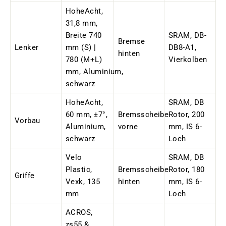
HoheAcht,
31,8 mm,
Breite 740
SRAM, DB-
Bremse
Lenker
mm (S) |
DB8-A1,
hinten
780 (M+L)
Vierkolben
mm
,
Aluminium,
schwarz
HoheAcht,
SRAM, DB
60 mm, ±7°,
Bremsscheibe
Rotor, 200
Vorbau
Aluminium,
vorne
mm, IS 6-
schwarz
Loch
Velo
SRAM, DB
Plastic,
Bremsscheibe
Rotor, 180
Griffe
Vexk, 135
hinten
mm, IS 6-
mm
Loch
ACROS,
zs55 &