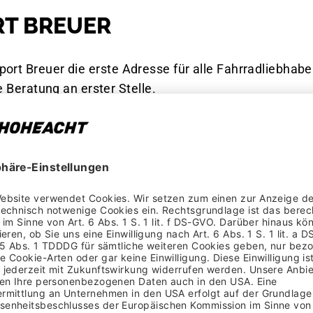
RT BREUER
port Breuer die erste Adresse für alle Fahrradliebhaber
eratung an erster Stelle.
hrräder, sondern wir leben Radsport!“
tto prägt Radsport Breuer von Anfang an. Egal, ob Kin
ier findest du das perfekte Rad für deine Bedürfnisse
nd professionellen Beratung im Verkauf setzt Radsport
rtraue auf Erfahrung und Leidenschaft – für dein unve