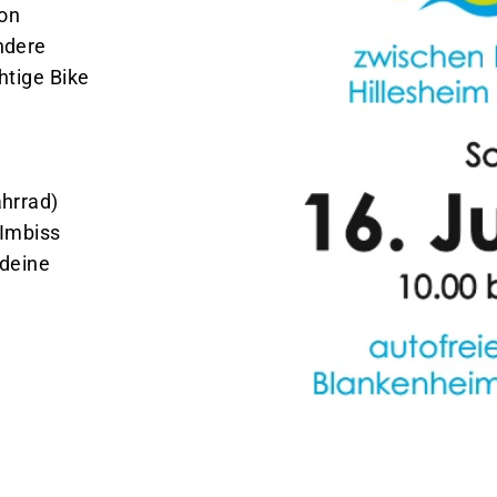
ion
ndere
htige Bike
ahrrad)
 Imbiss
 deine