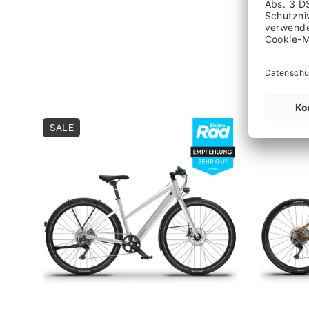
TES
SALE
SALE