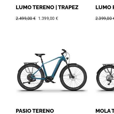
LUMO TERENO | TRAPEZ
LUMO R
Normaler Preis:
Sonderpreis:
Normaler 
2.499,00 €
1.399,00 €
2.399,00 
PASIO TERENO
MOLA 