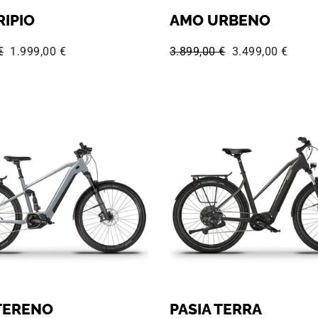
IPIO
AMO URBENO
Preis:
Sonderpreis:
Normaler Preis:
Sonderpreis:
€
1.999,00 €
3.899,00 €
3.499,00 €
TERENO
PASIA TERRA