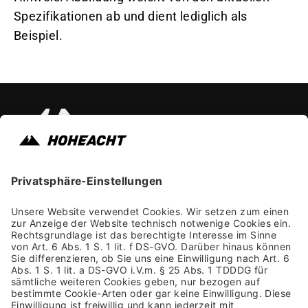
Spezifikationen ab und dient lediglich als
Beispiel.
Instagram
Faceb
Yo
Impressum
Allgemeine Geschäftsbedingungen
Datenschutzhinweis
Barrierefreiheit