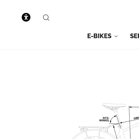
zum
Inhalt
SUCHE
E-BIKES
SE