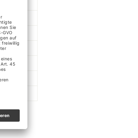
460
326
67
74
647
478
180 - 195