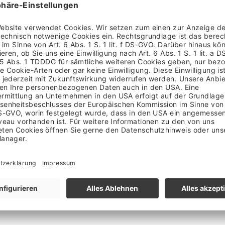
460
460
326
326
67
67
74
74
647
647
418
458
160 - 170
170 - 180