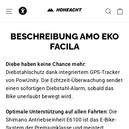
zum
Inhalt
E
SEITENNAVIGATION
SUCH
BESCHREIBUNG AMO EKO
FACILA
Diebe haben keine Chance mehr
:
Diebstahlschutz dank integriertem GPS-Tracker
von PowUnity. Die Echtzeit-Überwachung sendet
einen sofortigen Diebstahl-Alarm, sobald das
Bike unerlaubt bewegt wird.
Optimale Unterstützung auf allen Fahrten
: Die
Shimano Antriebseinheit E6100 ist das E-Bike-
System der Premiumklasse und meistert