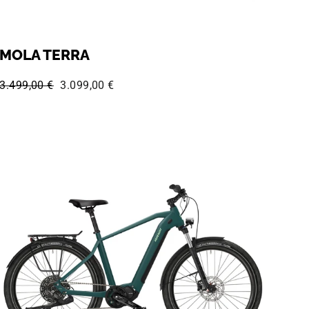
MOLA TERRA
Normaler Preis:
Sonderpreis:
3.499,00 €
3.099,00 €