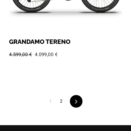
GRANDAMO TERENO
Normaler Preis:
Sonderpreis:
4.599,00 €
4.099,00 €
Vorwärts
1
2