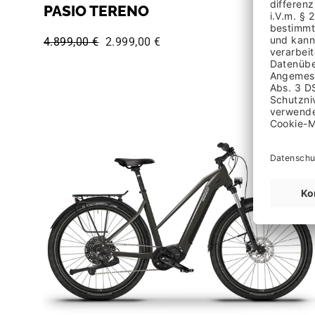
PASIO TERENO
Normaler Preis:
Sonderpreis:
4.899,00 €
2.999,00 €