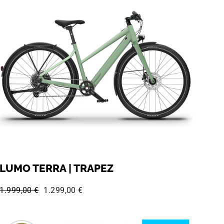
LUMO TERRA | TRAPEZ
Normaler Preis:
Sonderpreis:
1.999,00 €
1.299,00 €