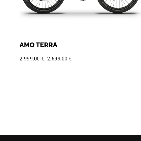
AMO TERRA
Normaler Preis:
Sonderpreis:
2.999,00 €
2.699,00 €