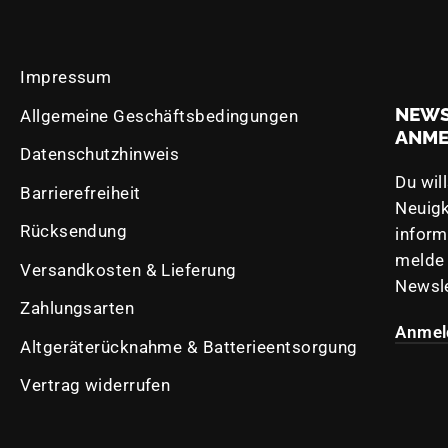
Impressum
NEWS
Allgemeine Geschäftsbedingungen
ANM
Datenschutzhinweis
Du wil
Barrierefreiheit
Neuigk
Rücksendung
inform
melde 
Versandkosten & Lieferung
Newsle
e
Zahlungsarten
Anmel
Altgeräterücknahme & Batterieentsorgung
Vertrag widerrufen