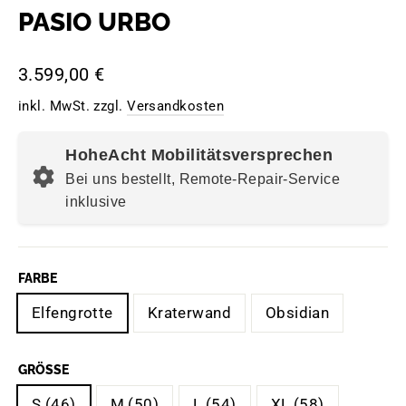
PASIO URBO
Normaler
3.599,00 €
Preis
inkl. MwSt. zzgl.
Versandkosten
HoheAcht Mobilitätsversprechen
Bei uns bestellt, Remote-Repair-Service
inklusive
FARBE
Elfengrotte
Kraterwand
Obsidian
GRÖSSE
S (46)
M (50)
L (54)
XL (58)