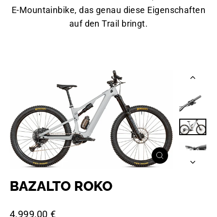
E-Mountainbike, das genau diese Eigenschaften
auf den Trail bringt.
CLOSE
(ESC)
BAZALTO ROKO
Regular
4.999,00 €