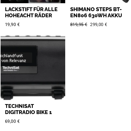
LACKSTIFT FÜR ALLE
SHIMANO STEPS BT-
HOHEACHT RÄDER
EN806 630WH AKKU
Regular price:
Sale price:
19,90 €
819,95 €
299,00 €
TECHNISAT
DIGITRADIO BIKE 1
69,00 €