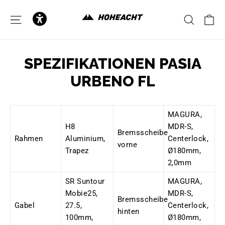
to
content
C
SITE NAVIGATION
SEAR
SPEZIFIKATIONEN PASIA
URBENO FL
MAGURA,
H8
MDR-S,
Bremsscheibe
Rahmen
Aluminium,
Centerlock,
vorne
Trapez
Ø180mm,
2,0mm
SR Suntour
MAGURA,
Mobie25,
MDR-S,
Bremsscheibe
Gabel
27.5,
Centerlock,
hinten
100mm,
Ø180mm,