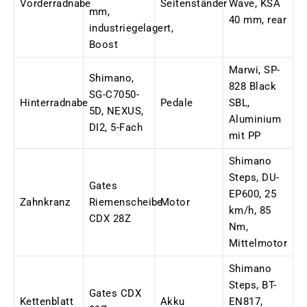
Vorderradnabe
Seitenständer
Wave, KSA
mm,
40 mm, rear
industriegelagert,
Boost
Marwi, SP-
Shimano,
828 Black
SG-C7050-
Hinterradnabe
Pedale
SBL,
5D, NEXUS,
Aluminium
DI2, 5-Fach
mit PP
Shimano
Steps, DU-
Gates
EP600, 25
Zahnkranz
Riemenscheibe
Motor
km/h, 85
CDX 28Z
Nm,
Mittelmotor
Shimano
Steps, BT-
Gates CDX
Kettenblatt
Akku
EN817,