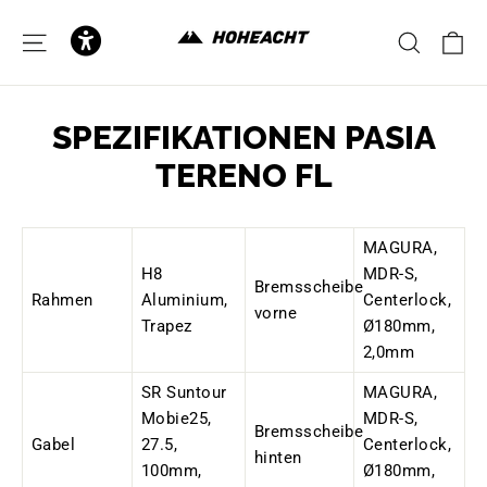
to
content
C
SITE NAVIGATION
SEAR
SPEZIFIKATIONEN PASIA
TERENO FL
MAGURA,
H8
MDR-S,
Bremsscheibe
Rahmen
Aluminium,
Centerlock,
vorne
Trapez
Ø180mm,
2,0mm
SR Suntour
MAGURA,
Mobie25,
MDR-S,
Bremsscheibe
Gabel
27.5,
Centerlock,
hinten
100mm,
Ø180mm,