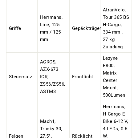
AtranVelo,
Herrmans,
Tour 365 BS
Line, 125
H-Cargo,
Griffe
Gepäckträger
mm / 125
334 mm ,
mm
27 kg
Zuladung
Lezyne
ACROS,
E800,
AZX-673
Matrix
Steuersatz
ICR,
Frontlicht
Center
ZS56/ZS56,
Mount,
ASTM3
500Lumen
Herrmans,
H-Cargo E-
Mach1,
Bike 6-12 V,
Trucky 30,
4 LEDs, 0.6
Felgen
27,5'',
Rücklicht
W,