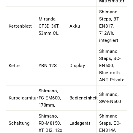
Mittelmotor
Shimano
Miranda
Steps, BT-
Kettenblatt
CF3D 36T,
Akku
EN817,
53mm CL
712Wh,
integriert
Shimano
Steps, SC-
Kette
YBN 12S
Display
EN600,
Bluetooth,
ANT Private
Shimano,
Shimano,
Kurbelgarnitur
FC-EM600,
Bedieneinheit
SW-EN600
170mm,
Shimano,
Shimano
Schaltung
RD-M8150,
Ladegerät
Steps, EC-
XT DI2, 12x
EN814A