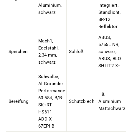
Aluminium,
integriert,
schwarz
Standlicht,
BR-12
Reflektor
ABUS,
Mach1,
5755L NR,
Edelstahl,
Speichen
Schloß
schwarz;
2,34 mm,
ABUS, BLO
schwarz
SHI IT2 X+
Schwalbe,
Al Grounder
Performance
H8,
60-584, B/B-
Bereifung
Schutzblech
Aluminium
SK+RT
Mattschwarz
HS611
ADDIX
67EPI B