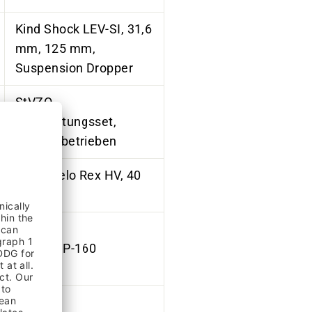
Kind Shock LEV-SI, 31,6
mm, 125 mm,
Suspension Dropper
StVZO
Beleuchtungsset,
batteriebetrieben
Atran Velo Rex HV, 40
mm
Marwi SP-160