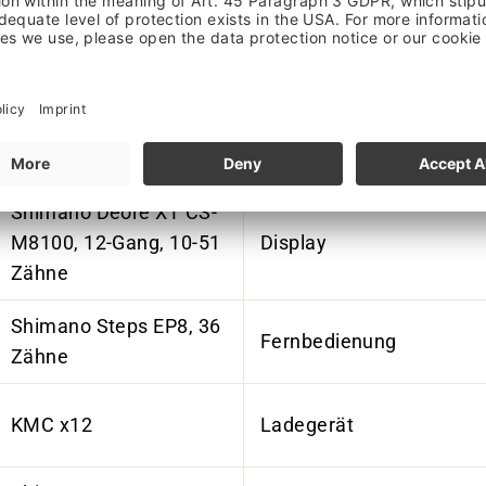
mm, 32 Loch, Center
Motor
Lock
Formula Disc, 12x148
mm, 32 Loch, Center
Akku
Lock
Shimano Deore XT CS-
M8100, 12-Gang, 10-51
Display
Zähne
Shimano Steps EP8, 36
Fernbedienung
Zähne
KMC x12
Ladegerät