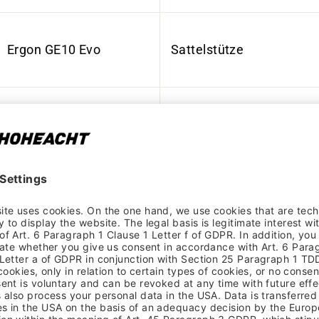
Ergon GE10 Evo
Sattelstütze
Acros,
Beleuchtung
industriegelagert
Mach1 Trucky 30, 27,5“
Seitenständer
Schwalbe Nobby Nic
Performance, 65-584,
Pedale
Reflex
Formula Disc, 15x110