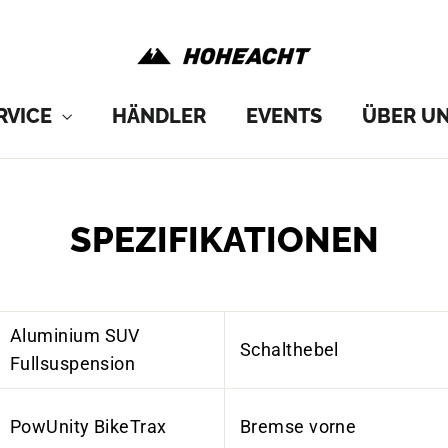
RVICE
HÄNDLER
EVENTS
ÜBER U
SPEZIFIKATIONEN
Aluminium SUV
Schalthebel
Fullsuspension
PowUnity BikeTrax
Bremse vorne