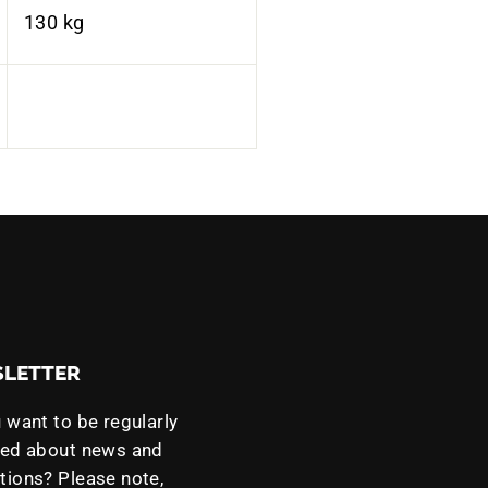
130 kg
LETTER
 want to be regularly
med about news and
ions? Please note,