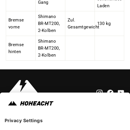
Gang
Laden
Shimano
Bremse
Zul.
BR-MT200,
130 kg
vorne
Gesamtgewicht
2-Kolben
Shimano
Bremse
BR-MT200,
hinten
2-Kolben
Instagram
Faceb
Yo
Impressum