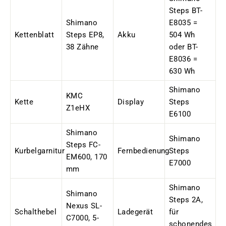
Steps BT-
Shimano
E8035 =
Kettenblatt
Steps EP8,
Akku
504 Wh
38 Zähne
oder BT-
E8036 =
630 Wh
Shimano
KMC
Kette
Display
Steps
Z1eHX
E6100
Shimano
Shimano
Steps FC-
Kurbelgarnitur
Fernbedienung
Steps
EM600, 170
E7000
mm
Shimano
Shimano
Steps 2A,
Nexus SL-
Schalthebel
Ladegerät
für
C7000, 5-
schonendes