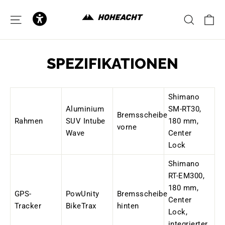
to
content
C
SITE NAVIGATION
SEAR
SPEZIFIKATIONEN
Shimano
Aluminium
SM-RT30,
Bremsscheibe
Rahmen
SUV Intube
180 mm,
vorne
Wave
Center
Lock
Shimano
RT-EM300,
180 mm,
GPS-
PowUnity
Bremsscheibe
Center
Tracker
BikeTrax
hinten
Lock,
integrierter