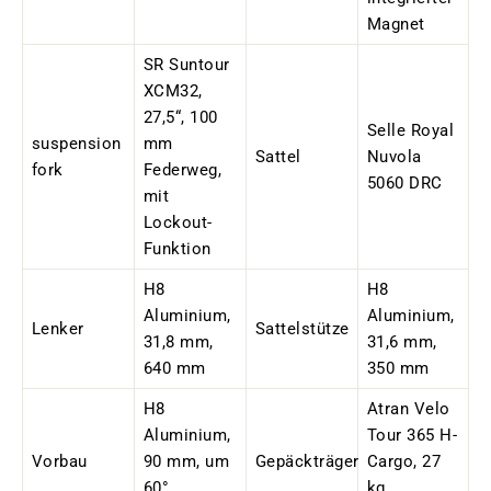
Magnet
SR Suntour
XCM32,
27,5“, 100
Selle Royal
suspension
mm
Sattel
Nuvola
fork
Federweg,
5060 DRC
mit
Lockout-
Funktion
H8
H8
Aluminium,
Aluminium,
Lenker
Sattelstütze
31,8 mm,
31,6 mm,
640 mm
350 mm
H8
Atran Velo
Aluminium,
Tour 365 H-
Vorbau
90 mm, um
Gepäckträger
Cargo, 27
60°
kg