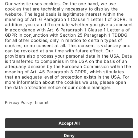
Allgemeine Geschäftsbedingungen
Datenschutzhinweis
Barrierefreiheit
Rücksendung
Versandkosten & Lieferung
Zahlungsarten
Altgeräterücknahme & Batterieentsorgung
Vertrag widerrufen
NEWSLETTER