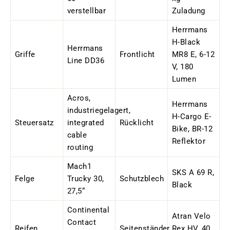
verstellbar
Zuladung
Herrmans
H-Black
Herrmans
Griffe
Frontlicht
MR8 E, 6-12
Line DD36
V, 180
Lumen
Acros,
Herrmans
industriegelagert,
H-Cargo E-
Steuersatz
integrated
Rücklicht
Bike, BR-12
cable
Reflektor
routing
Mach1
SKS A 69 R,
Felge
Trucky 30,
Schutzblech
Black
27,5“
Continental
Atran Velo
Contact
Reifen
Seitenständer
Rex HV, 40