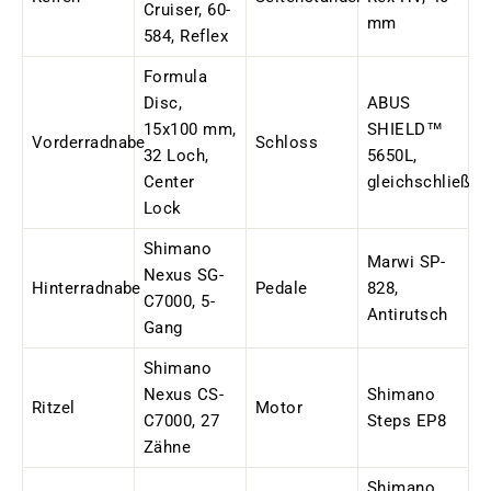
Cruiser, 60-
mm
584, Reflex
Formula
Disc,
ABUS
15x100 mm,
SHIELD™
Vorderradnabe
Schloss
32 Loch,
5650L,
Center
gleichschließen
Lock
Shimano
Marwi SP-
Nexus SG-
Hinterradnabe
Pedale
828,
C7000, 5-
Antirutsch
Gang
Shimano
Nexus CS-
Shimano
Ritzel
Motor
C7000, 27
Steps EP8
Zähne
Shimano