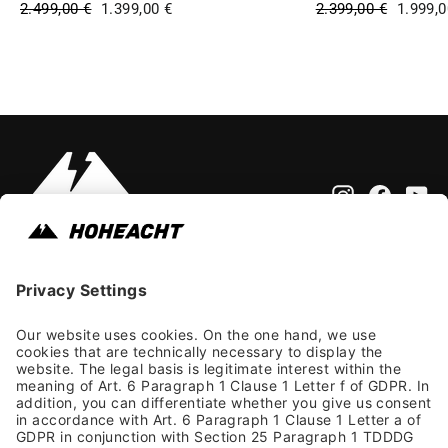
Regular price:
Sale price:
Regular price:
Sale pr
2.499,00 €
1.399,00 €
2.399,00 €
1.999,0
Instagram
Faceb
Yo
Impressum
Allgemeine Geschäftsbedingungen
Datenschutzhinweis
Barrierefreiheit