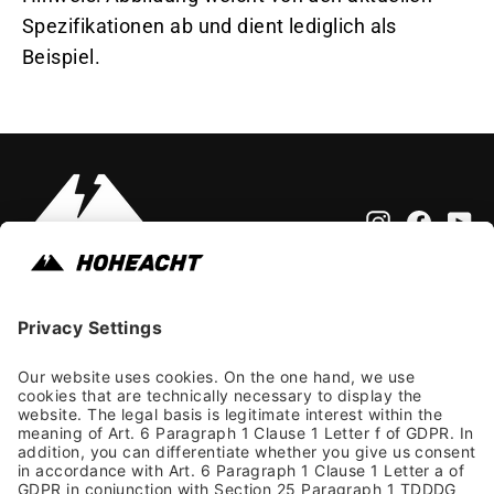
Spezifikationen ab und dient lediglich als
Beispiel.
Instagram
Faceb
Yo
Impressum
Allgemeine Geschäftsbedingungen
Datenschutzhinweis
Barrierefreiheit