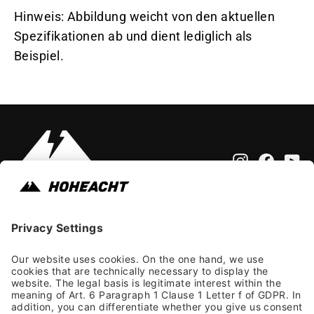
Hinweis: Abbildung weicht von den aktuellen
Spezifikationen ab und dient lediglich als
Beispiel.
Instagram
Faceb
Yo
Impressum
Allgemeine Geschäftsbedingungen
Datenschutzhinweis