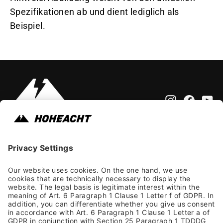
Spezifikationen ab und dient lediglich als
Beispiel.
Instagram
Faceb
Yo
Impressum
Allgemeine Geschäftsbedingungen
Datenschutzhinweis
Barrierefreiheit