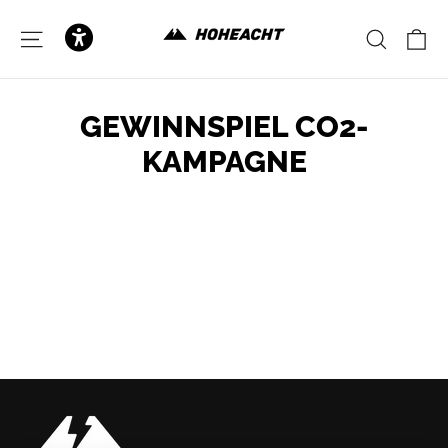
to
content
C
SITE NAVIGATION
SEAR
GEWINNSPIEL CO2-
KAMPAGNE