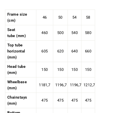
Frame size
46
50
54
58
(cm)
Seat
460
500
540
580
tube (mm)
Top tube
horizontal
605
620
640
660
(mm)
Head tube
150
150
150
150
(mm)
Wheelbase
1181,7
1196,7
1196,7
1212,7
(mm)
Chainstays
475
475
475
475
(mm)
Bottom