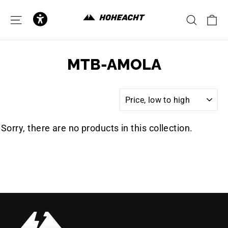
to
content
C
SITE NAVIGATION
SEAR
MTB-AMOLA
SORT
Sorry, there are no products in this collection.