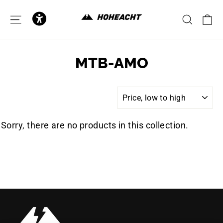
to
content
C
SITE NAVIGATION
SEAR
MTB-AMO
SORT
Sorry, there are no products in this collection.