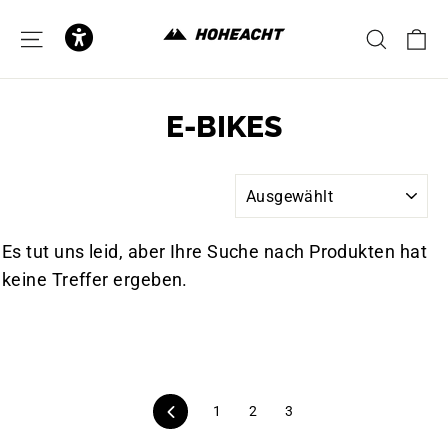
zum
Inhalt
E
SEITENNAVIGATION
SUCH
E-BIKES
SORTIEREN
Es tut uns leid, aber Ihre Suche nach Produkten hat
keine Treffer ergeben.
Zurück
1
2
3